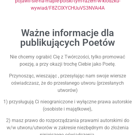
pojawil-sie-na-mapie-polski-tym-razem-w-klodzku-
wywiad/F8ZCIXYCHUuVS3NVAi4A
Ważne informacje dla
publikujących Poetów
Nie chcemy ograbić Cię z Twórczości, tylko promować
poezję, a przy okazji trochę Ciebie jako Poetę.
Przynosząc, wieszając , przesyłając nam swoje wiersze
oświadczasz, że do przesłanego utworu (przesłanych
utworów)
1) przysługują Ci nieograniczone i wyłączne prawa autorskie
(osobiste i majątkowe),
2) masz prawo do rozporządzania prawami autorskimi do
w/w utworu/utworów w zakresie niezbędnym do złożenia
niniejszego oświadczenia,