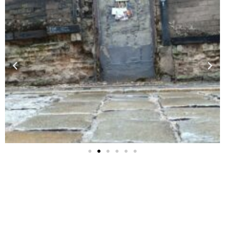
Zostań Opiekunem rameczki!