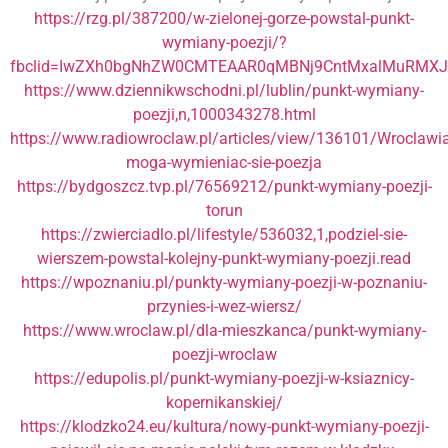
https://rzg.pl/387200/w-zielonej-gorze-powstal-punkt-
wymiany-poezji/?
fbclid=IwZXh0bgNhZW0CMTEAAR0qMBNj9CntMxalMuRMXJ
https://www.dziennikwschodni.pl/lublin/punkt-wymiany-
poezji,n,1000343278.html
https://www.radiowroclaw.pl/articles/view/136101/Wroclawia
moga-wymieniac-sie-poezja
https://bydgoszcz.tvp.pl/76569212/punkt-wymiany-poezji-
torun
https://zwierciadlo.pl/lifestyle/536032,1,podziel-sie-
wierszem-powstal-kolejny-punkt-wymiany-poezji.read
https://wpoznaniu.pl/punkty-wymiany-poezji-w-poznaniu-
przynies-i-wez-wiersz/
https://www.wroclaw.pl/dla-mieszkanca/punkt-wymiany-
poezji-wroclaw
https://edupolis.pl/punkt-wymiany-poezji-w-ksiaznicy-
kopernikanskiej/
https://klodzko24.eu/kultura/nowy-punkt-wymiany-poezji-