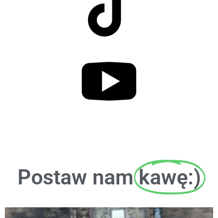
Postaw nam
kawę:)